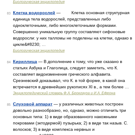
Биологическая энциклопедия
Клетка водорослей
— Клетка основная структурная
83
единица тела водорослей, представленных либо
одноклеточными, либо многоклеточными формами.
Совершенно уникальную группу составляют сифоновые
водоросли: у них талломы не поделены на клетки, однако в
цикле&#8230; …
Биологическая энциклопедия
Кириллица
— В дополнение к тому, что уже сказано в
84
статьях Азбука и Глаголица, следует заметить, что К.
составляет видоизменение греческого алфавита.
Срезневский доказывал, что К. в той форме, в какой она
встречается в древнейших рукописях XI в., а тем более …
Энциклопедический словарь Ф.А. Брокгауза и И.А. Ефрона
Слуховой аппарат
— у различных животных построен
85
довольно разнообразно, но, однако, можно отличить три
основных типа: 1) в виде образованного накожными
покровами (эктодермой) пузырька; 2) в виде так назыв. С.
волосков; 3) в виде комплекса нервных и