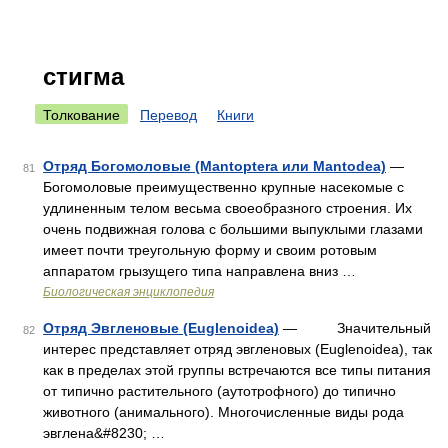
стигма
Толкование
Перевод
Книги
Отряд Богомоловые (Mantoptera или Mantodea)
—
81
Богомоловые преимущественно крупные насекомые с
удлиненным телом весьма своеобразного строения. Их
очень подвижная голова с большими выпуклыми глазами
имеет почти треугольную форму и своим ротовым
аппаратом грызущего типа направлена вниз …
Биологическая энциклопедия
Отряд Эвгленовые (Euglenoidea)
— Значительный
82
интерес представляет отряд эвгленовых (Euglenoidea), так
как в пределах этой группы встречаются все типы питания
от типично растительного (аутотрофного) до типично
животного (анимального). Многочисленные виды рода
эвглена&#8230; …