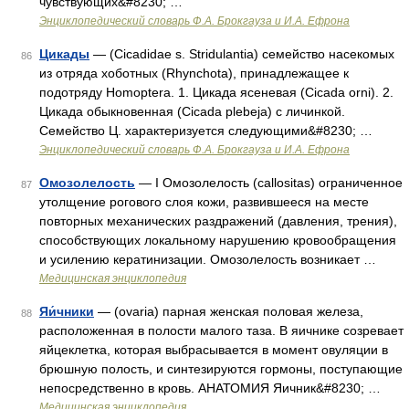
чувствующих&#8230; …
Энциклопедический словарь Ф.А. Брокгауза и И.А. Ефрона
Цикады
— (Cicadidae s. Stridulantia) семейство насекомых
86
из отряда хоботных (Rhynchota), принадлежащее к
подотряду Homoptera. 1. Цикада ясеневая (Cicada orni). 2.
Цикада обыкновенная (Cicada plebeja) с личинкой.
Семейство Ц. характеризуется следующими&#8230; …
Энциклопедический словарь Ф.А. Брокгауза и И.А. Ефрона
Омозолелость
— I Омозолелость (callositas) ограниченное
87
утолщение рогового слоя кожи, развившееся на месте
повторных механических раздражений (давления, трения),
способствующих локальному нарушению кровообращения
и усилению кератинизации. Омозолелость возникает …
Медицинская энциклопедия
Яи́чники
— (ovaria) парная женская половая железа,
88
расположенная в полости малого таза. В яичнике созревает
яйцеклетка, которая выбрасывается в момент овуляции в
брюшную полость, и синтезируются гормоны, поступающие
непосредственно в кровь. АНАТОМИЯ Яичник&#8230; …
Медицинская энциклопедия