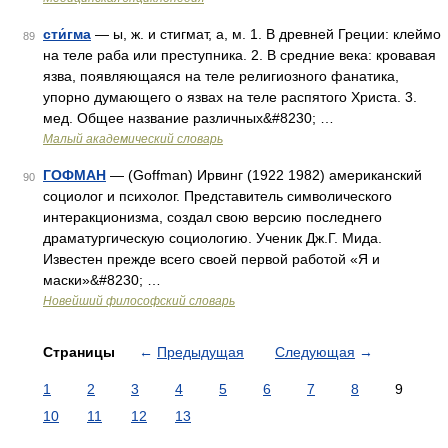
сти́гма
— ы, ж. и стигмат, а, м. 1. В древней Греции: клеймо
89
на теле раба или преступника. 2. В средние века: кровавая
язва, появляющаяся на теле религиозного фанатика,
упорно думающего о язвах на теле распятого Христа. 3.
мед. Общее название различных&#8230; …
Малый академический словарь
ГОФМАН
— (Goffman) Ирвинг (1922 1982) американский
90
социолог и психолог. Представитель символического
интеракционизма, создал свою версию последнего
драматургическую социологию. Ученик Дж.Г. Мида.
Известен прежде всего своей первой работой «Я и
маски»&#8230; …
Новейший философский словарь
Страницы
←
Предыдущая
Следующая
→
1
2
3
4
5
6
7
8
9
10
11
12
13